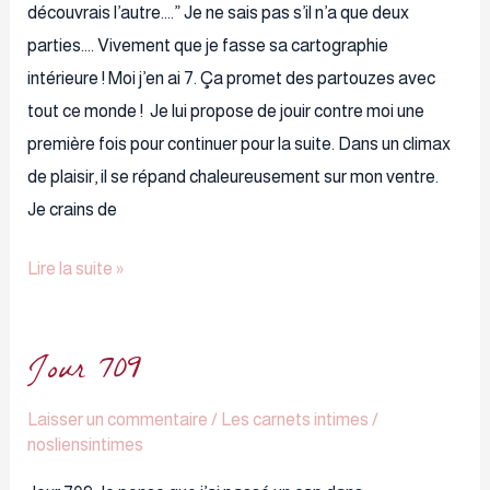
découvrais l’autre….” Je ne sais pas s’il n’a que deux
parties…. Vivement que je fasse sa cartographie
intérieure ! Moi j’en ai 7. Ça promet des partouzes avec
tout ce monde ! Je lui propose de jouir contre moi une
première fois pour continuer pour la suite. Dans un climax
de plaisir, il se répand chaleureusement sur mon ventre.
Je crains de
Lire la suite »
Jour 709
Jour
709
Laisser un commentaire
/
Les carnets intimes
/
nosliensintimes