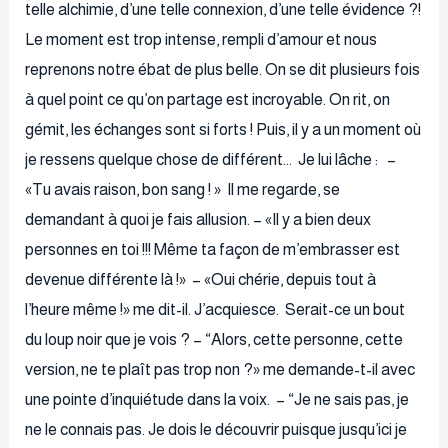
telle alchimie, d’une telle connexion, d’une telle évidence ?!
Le moment est trop intense, rempli d’amour et nous
reprenons notre ébat de plus belle. On se dit plusieurs fois
à quel point ce qu’on partage est incroyable. On rit, on
gémit, les échanges sont si forts ! Puis, il y a un moment où
je ressens quelque chose de différent… Je lui lâche : –
«Tu avais raison, bon sang ! » Il me regarde, se
demandant à quoi je fais allusion. – «Il y a bien deux
personnes en toi !!! Même ta façon de m’embrasser est
devenue différente là !» – «Oui chérie, depuis tout à
l’heure même !» me dit-il. J’acquiesce. Serait-ce un bout
du loup noir que je vois ? – “Alors, cette personne, cette
version, ne te plaît pas trop non ?» me demande-t-il avec
une pointe d’inquiétude dans la voix. – “Je ne sais pas, je
ne le connais pas. Je dois le découvrir puisque jusqu’ici je