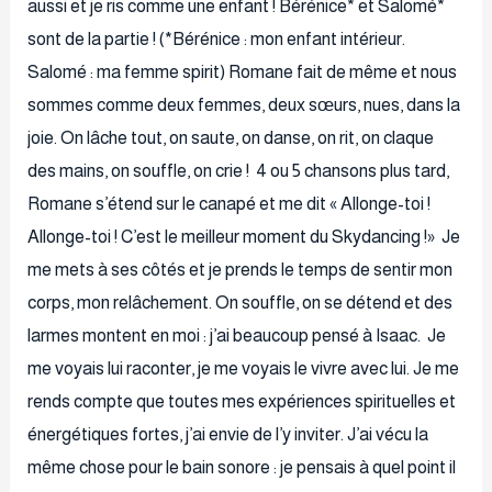
aussi et je ris comme une enfant ! Bérénice* et Salomé*
sont de la partie ! (*Bérénice : mon enfant intérieur.
Salomé : ma femme spirit) Romane fait de même et nous
sommes comme deux femmes, deux sœurs, nues, dans la
joie. On lâche tout, on saute, on danse, on rit, on claque
des mains, on souffle, on crie ! 4 ou 5 chansons plus tard,
Romane s’étend sur le canapé et me dit « Allonge-toi !
Allonge-toi ! C’est le meilleur moment du Skydancing !» Je
me mets à ses côtés et je prends le temps de sentir mon
corps, mon relâchement. On souffle, on se détend et des
larmes montent en moi : j’ai beaucoup pensé à Isaac. Je
me voyais lui raconter, je me voyais le vivre avec lui. Je me
rends compte que toutes mes expériences spirituelles et
énergétiques fortes, j’ai envie de l’y inviter. J’ai vécu la
même chose pour le bain sonore : je pensais à quel point il