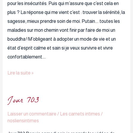
pour les insécurités. Puis qui m’assure que c’est cela en
plus ? La réponse qui me vient c’est : trouver la sérénité, la
sagesse, mieux prendre soin de moi. Putain…. toutes les
maladies sur mon chemin vont finir par faire de moi un
bouddha ! M’obligeant à adopter un mode de vie et un
état d’esprit calme et sain si je veux survivre et vivre
confortablement….
Lire la suite »
Jour 703
Jour
703
Laisser un commentaire
/
Les carnets intimes
/
nosliensintimes