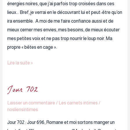
énergies noires, que j’ai parfois trop croisées dans ces
lieux… Bref, je verrai en le découvrant lui et peut-être qu’on
ira ensemble. A moi de me faire confiance aussi et de
mieux cerner mes envies, mes besoins, de mieux écouter
mes petites voix et ne pas trop nourrir le loup noir. Ma
propre « bêtes en cage ».
Lire la suite »
Jour 702
Jour
702
Laisser un commentaire
/
Les carnets intimes
/
nosliensintimes
Jour 702 : Jour 696, Romane et moi sortons manger un