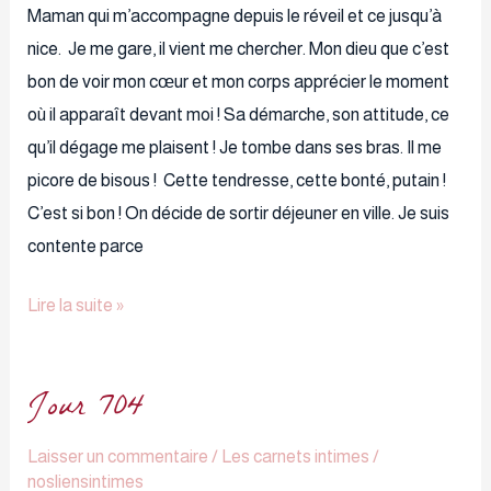
Maman qui m’accompagne depuis le réveil et ce jusqu’à
nice. Je me gare, il vient me chercher. Mon dieu que c’est
bon de voir mon cœur et mon corps apprécier le moment
où il apparaît devant moi ! Sa démarche, son attitude, ce
qu’il dégage me plaisent ! Je tombe dans ses bras. Il me
picore de bisous ! Cette tendresse, cette bonté, putain !
C’est si bon ! On décide de sortir déjeuner en ville. Je suis
contente parce
Lire la suite »
Jour 704
Jour
704
Laisser un commentaire
/
Les carnets intimes
/
nosliensintimes