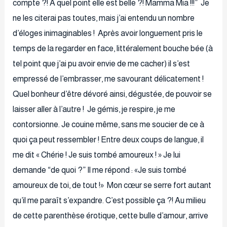
compte ?! À quel point elle est belle ?! Mamma Mia !!!” Je
ne les citerai pas toutes, mais j’ai entendu un nombre
d’éloges inimaginables ! Après avoir longuement pris le
temps de la regarder en face, littéralement bouche bée (à
tel point que j’ai pu avoir envie de me cacher) il s’est
empressé de l’embrasser, me savourant délicatement !
Quel bonheur d’être dévoré ainsi, dégustée, de pouvoir se
laisser aller à l’autre ! Je gémis, je respire, je me
contorsionne. Je couine même, sans me soucier de ce à
quoi ça peut ressembler ! Entre deux coups de langue, il
me dit « Chérie ! Je suis tombé amoureux ! » Je lui
demande “de quoi ?” Il me répond : «Je suis tombé
amoureux de toi, de tout !» Mon cœur se serre fort autant
qu’il me paraît s’expandre. C’est possible ça ?! Au milieu
de cette parenthèse érotique, cette bulle d’amour, arrive