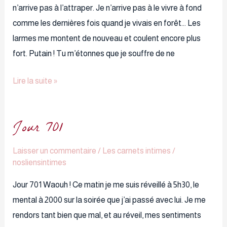
n’arrive pas à l’attraper. Je n’arrive pas à le vivre à fond
comme les dernières fois quand je vivais en forêt… Les
larmes me montent de nouveau et coulent encore plus
fort. Putain ! Tu m’étonnes que je souffre de ne
Lire la suite »
Jour 701
Jour
701
Laisser un commentaire
/
Les carnets intimes
/
nosliensintimes
Jour 701 Waouh ! Ce matin je me suis réveillé à 5h30, le
mental à 2000 sur la soirée que j’ai passé avec lui. Je me
rendors tant bien que mal, et au réveil, mes sentiments