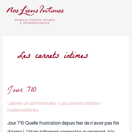
Aller
Mai
au
Men
contenu
Les carnets intimes
Jour 710
Jour
710
Laisser un commentaire
/
Les carnets intimes
/
nosliensintimes
Jour 710 Quelle frustration depuis hier de n’avoir pas fini
d’écrire ! J’étais tellement connectée au moment, à la