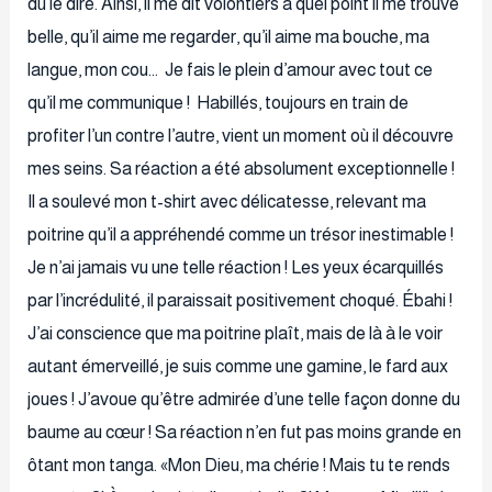
dû le dire. Ainsi, il me dit volontiers à quel point il me trouve
belle, qu’il aime me regarder, qu’il aime ma bouche, ma
langue, mon cou… Je fais le plein d’amour avec tout ce
qu’il me communique ! Habillés, toujours en train de
profiter l’un contre l’autre, vient un moment où il découvre
mes seins. Sa réaction a été absolument exceptionnelle !
Il a soulevé mon t-shirt avec délicatesse, relevant ma
poitrine qu’il a appréhendé comme un trésor inestimable !
Je n’ai jamais vu une telle réaction ! Les yeux écarquillés
par l’incrédulité, il paraissait positivement choqué. Ébahi !
J’ai conscience que ma poitrine plaît, mais de là à le voir
autant émerveillé, je suis comme une gamine, le fard aux
joues ! J’avoue qu’être admirée d’une telle façon donne du
baume au cœur ! Sa réaction n’en fut pas moins grande en
ôtant mon tanga. «Mon Dieu, ma chérie ! Mais tu te rends