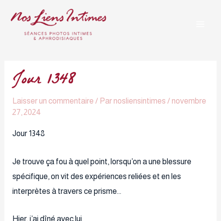
Aller
Navigation
Mai
au
des
Men
contenu
articles
Jour 1348
Laisser un commentaire
/ Par
nosliensintimes
/
novembre
27, 2024
Jour 1348
Je trouve ça fou à quel point, lorsqu’on a une blessure
spécifique, on vit des expériences reliées et en les
interprètes à travers ce prisme…
Hier, j’ai dîné avec lui.