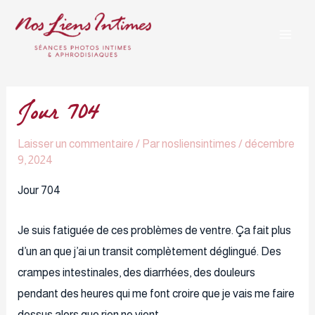
Aller
Navigation
Mai
au
des
Men
contenu
articles
Jour 704
Laisser un commentaire
/ Par
nosliensintimes
/
décembre
9, 2024
Jour 704
Je suis fatiguée de ces problèmes de ventre. Ça fait plus
d’un an que j’ai un transit complètement déglingué. Des
crampes intestinales, des diarrhées, des douleurs
pendant des heures qui me font croire que je vais me faire
dessus alors que rien ne vient.