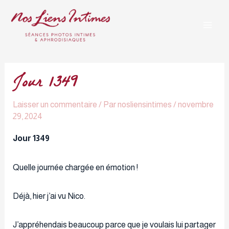
Aller
Navigation
Mai
au
des
Men
contenu
articles
Jour 1349
Laisser un commentaire
/ Par
nosliensintimes
/
novembre
29, 2024
Jour 1349
Quelle journée chargée en émotion !
Déjà, hier j’ai vu Nico.
J’appréhendais beaucoup parce que je voulais lui partager